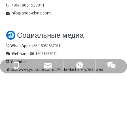
+86-18051537011

info@anda-china.com

Социальные медиа

WhatsApp:
+86-18051537011

WeChat:
+86-18051537011

YouTube:
info@anda-china.com
+86-18051537011
+86-18051537011
https://www.youtube.com/c/AndaMachinery/featured

Facebook:
https://www.facebook.com/China.Anda.Machinery/
Страны Контактный адрес
электронной почты