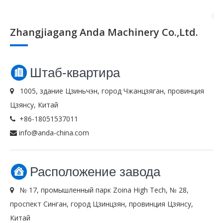
Zhangjiagang Anda Machinery Co.,Ltd.
Штаб-квартира
1005, здание Цзиньчэн, город Чжанцзяган, провинция

Цзянсу, Китай
+86-18051537011

info@anda-china.com

Расположение завода
№ 17, промышленный парк Zoina High Tech, № 28,

проспект Синган, город Цзинцзян, провинция Цзянсу,
Китай