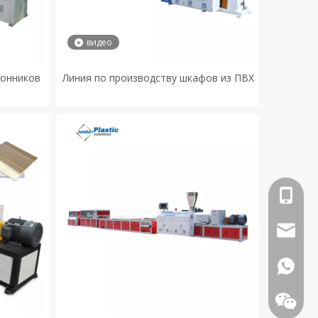
видео
конников
Линия по производству шкафов из ПВХ
+86-18
info@an
+86-18