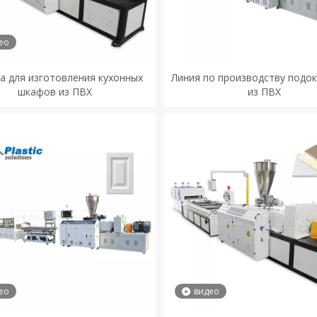
ео
 для изготовления кухонных
Линия по производству подо
шкафов из ПВХ
из ПВХ
ео
видео