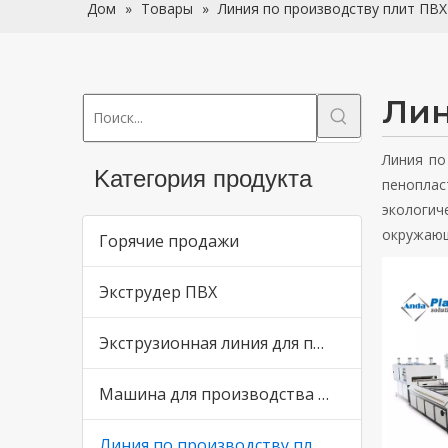
Дом
»
Товары
»
Линия по производству плит ПВХ
Лин
Линия по
Kатегория продукта
пеноплас
экологич
окружающ
Горячие продажи
Экструдер ПВХ
Экструзионная линия для производства кромок ПВХ
Машина для производства пластиковых труб
Линия по производству плит ПВХ