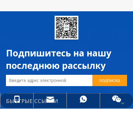
Подпишитесь на нашу
последнюю рассылку
подписка
БЫСТРЫЕ ССЫЛКИ
info@anda-china.com
+86-18051537011
+86-18051537011
КАТЕГОРИЯ ПРОДУКТА
КОНТАКТЫ