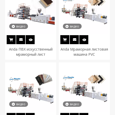
видео
видео
Anda ПВХ искусственный
Anda Мраморная листовая
мраморный лист
машина PVC
видео
видео