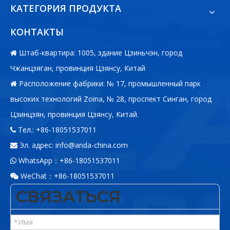
КАТЕГОРИЯ ПРОДУКТА
КОНТАКТЫ
Штаб-квартира: 1005, здание Цзиньчэн, город

Чжанцзяган, провинция Цзянсу, Китай
Расположение фабрики: № 17, промышленный парк

высоких технологий Zoina, № 28, проспект Синган, город
Цзинцзян, провинция Цзянсу, Китай.
Тел.: +86-18051537011

Эл. адрес:
info@anda-china.com

WhatsApp：+86-18051537011

WeChat：+86-18051537011

СВЯЗАТЬСЯ