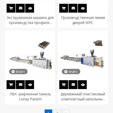
Экструзионная машина для
Производственная линия
производства профилей
дверей WPC
дверных рам WPC
видео
видео
ПВХ -рифленная панель
Деревянный пластиковый
Loney Panem
композитный напольный
настил напольных
покрытий.