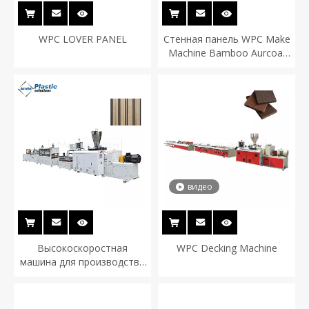
WPC LOVER PANEL
Стенная панель WPC Make
Machine Bamboo Aurcoal
Wall Panel Line
видео
Высокоскоростная
WPC Decking Machine
машина для производства
рифленых стеновых
панелей из ДПК