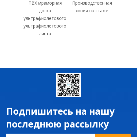
морная
Производственная
WPC Decking
УПРАВ
ка
линия на этаже
Machine
UPVC Д
летового
окно 
летового
та
Подпишитесь на нашу
последнюю рассылку