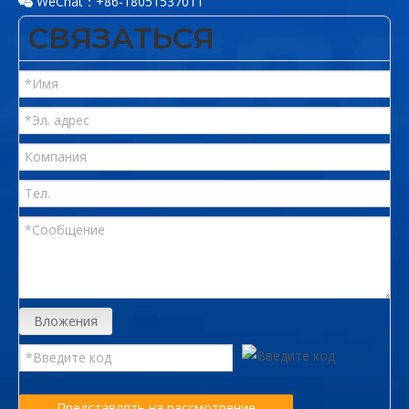
WeChat：+86-18051537011

СВЯЗАТЬСЯ
Вложения
Представлять на рассмотрение