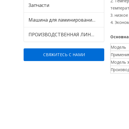
2. Темпе
Запчасти
температ
3. низко
Машина для ламинирования стеновых панелей ПВХ
4. Эконо
ПРОИЗВОДСТВЕННАЯ ЛИНИЯ ДЛЯ ПРОИЗВОДСТВА СТЕНОВОЙ ПАНЕЛИ ПВХ WPC для рынка Пакистана и Индии
Основна
Модель
СВЯЖИТЕСЬ С НАМИ
Примени
Модель э
Производ