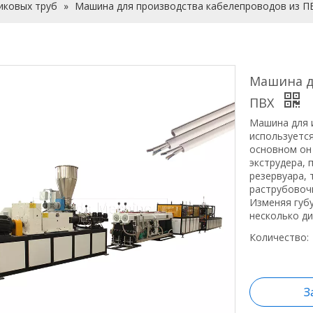
иковых труб
»
Машина для производства кабелепроводов из П
Машина д
ПВХ
Машина для 
используется
основном он
экструдера,
резервуара, 
раструбовоч
Изменяя губу
несколько д
Количество:
З