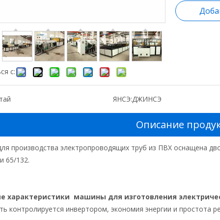
Доба
ся с:
тай
ЯНСЭ:
ДЖИНСЭ
Описание проду
ля производства электропроводящих труб из ПВХ оснащена дв
и 65/132.
ые характеристики
машины для изготовления электриче
сть контролируется инвертором, экономия энергии и простота ре