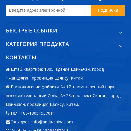
подписка
БЫСТРЫЕ ССЫЛКИ
КАТЕГОРИЯ ПРОДУКТА
КОНТАКТЫ
Штаб-квартира: 1005, здание Цзиньчэн, город

Чжанцзяган, провинция Цзянсу, Китай
Расположение фабрики: № 17, промышленный парк

высоких технологий Zoina, № 28, проспект Синган, город
Цзинцзян, провинция Цзянсу, Китай.
Тел.: +86-18051537011

Эл. адрес:
info@anda-china.com

WhatsApp：+86-18051537011
