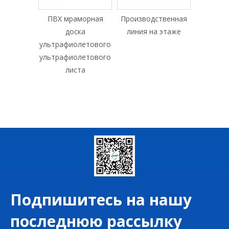
морная
Производственная
WPC Decking
УПРАВ
ка
линия на этаже
Machine
UPVC Д
летового
окно 
летового
та
Подпишитесь на нашу
последнюю рассылку